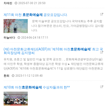
차애린
2025-07-30 21:20:50
제11회 아천
효문화예술제
공모요강입니다.
문학 미술부문 공모요강입니다.국악대회는 추후 공지합
니다.참가부문은 판소리, 민요, 가야금병창입니다. 감사합
니다.
하늘바다
2024-06-24 18:17:11
(재) 아천문화교류재단(ACEF)의 '제10회 아천
효문화예술제
’ 최고 국
회의장상에 김지영씨
유치원, 초중고 및 일반인 미술 및 문학 공모전... , 문화체육관광부장관상(미술)
에 이민주 학생, 학생부 종합대상 김가온 학생 수상▲ 재단법인 아천문화교류재
단(ACEF)의 '제10회 아천효문화예술제’가 11일 성료됐다.재단법인 아천문화교
류재단(ACEF)은 '제10회 아천효문화예술제’에서 '흐르는 강물처럼'으로 김지영
환희
2023-11-12 12:09:40
씨가 최고상인 국회의장상을 수상했다고 11일 밝혔다.아천문화교류재단(이사
장 장연수)은 유치원·초중고 및 일반인을 대상으로 하는 미술 및 문학 공모전으
로 실시한 행사로 이날 아천문화교류센터에서 제10회 아천효문화예술제’ …
제10회 아천
효문화예술제
수상자들과의 한^^