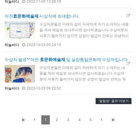
하늘바다
2022-11-05 13:28:18
아천
효문화예술제
시상식에 초대합니다.
수상자분들은 아래와 같이 자세하게 자기 소개하는 내용
을 적어 메일로 보내주시면 감사하겠습니다.수상자분의
서류가 들어가지 않으면 상장이 발급이 안되는 유념하시
기 바랍니다.acef21@naver.com 여기로 보내주세요.이름:
하늘바다
2022-10-23 09:24:15
정00주민번호: 00000-0000000주소:서울시소속(학년반):
동 학교전화번호:010-3000-0000 축하드립니다.수상자분
들은 꼭 10월 29일 대전시 대덕구 한남대학교 56주년 기
수상자 발표^^아천
효문화예술제
및 설잠통일문화제 수상자입니다.
념관 2시 시상식에 참여해 주시기 바랍니다. 감사합니다.
수상자분들은 아래와 같이 자세하게 자기 소개하는 내
제9회 아천 효문화예술제 수상자국회의장상정지유서울
용을 적어 메일로 보내주시면 감사하겠습니다.수상자
시 동대문구동덕여자대학교…
분의 서류가 들어가지 않으면 상장이 발급이 안되는 유
념하시기 바랍니다.acef21@naver.com 여기로 보내주
하늘바다
2022-10-23 09:22:52
세요.이름:정00주민번호: 00000-0000000주소:서울시
소속(학년반): 동 학교전화번호:010-3000-0000꼭 남자
'알림장' 결과 더보기
인지 여자인지 넣어주세요. 감사합니다. 축하드립니다.
수상자분들은 꼭 10월 29일 대전시 대덕구 한남대학교
56주년 기념관 2시 시상식에 참여해 주시기 바랍니다.
감사합니다.제9회 아천 효문화예술제 수…
1
2
3
4
5