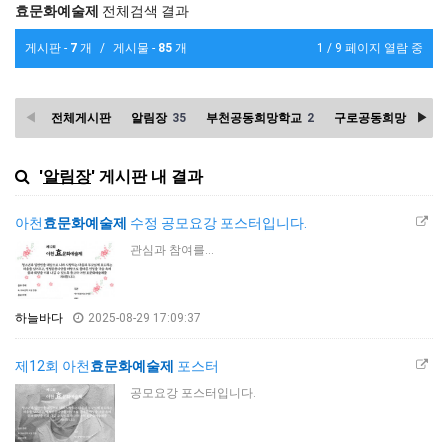
효문화예술제
전체검색 결과
게시판 -
7
개
/
게시물 -
85
개
1 / 9 페이지 열람 중
전체게시판
알림장
35
부천공동희망학교
2
구로공동희망학교
1
'
알림장
' 게시판 내 결과
아천
효문화예술제
수정 공모요강 포스터입니다.
관심과 참여를...
하늘바다
2025-08-29 17:09:37
제12회 아천
효문화예술제
포스터
공모요강 포스터입니다.