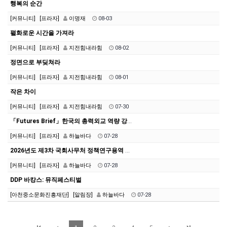
행복의 순간
[커뮤니티]
[프라자]
이명재
08-03
펼화로운 시간을 가져라
[커뮤니티]
[프라자]
지전힘내라힘
08-02
정면으로 부딪쳐라
[커뮤니티]
[프라자]
지전힘내라힘
08-01
작은 차이
[커뮤니티]
[프라자]
지전힘내라힘
07-30
「Futures Brief」한국의 총력외교 역량 강화를 위한 과제와 국회의 역할 <제26-5호>
[커뮤니티]
[프라자]
하늘바다
07-28
2026년도 제3차 국회사무처 정책연구용역 공모
[커뮤니티]
[프라자]
하늘바다
07-28
DDP 바캉스: 뮤직페스티벌
[아천중소문화진흥재단]
[알림장]
하늘바다
07-28