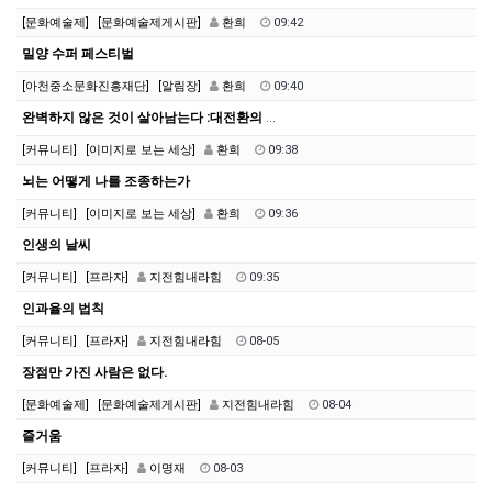
[문화예술제]
[문화예술제게시판]
환희
09:42
밀양 수퍼 페스티벌
[아천중소문화진흥재단]
[알림장]
환희
09:40
완벽하지 않은 것이 살아남는다 :대전환의 시대를 건너는 진화론적 생존 법칙
[커뮤니티]
[이미지로 보는 세상]
환희
09:38
뇌는 어떻게 나를 조종하는가
[커뮤니티]
[이미지로 보는 세상]
환희
09:36
인생의 날씨
[커뮤니티]
[프라자]
지전힘내라힘
09:35
인과율의 법칙
[커뮤니티]
[프라자]
지전힘내라힘
08-05
장점만 가진 사람은 없다.
[문화예술제]
[문화예술제게시판]
지전힘내라힘
08-04
즐거움
[커뮤니티]
[프라자]
이명재
08-03