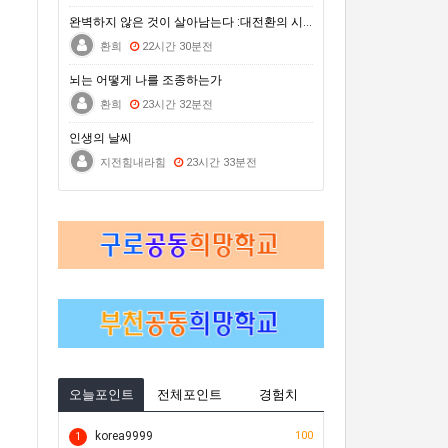
거문도백도 은빛바다체험행사
완벽하지 않은 것이 살아남는다 :대전환의 시대를 건너는…
자연은 포기하지 않는다 : 극한의 동식물에게 배우는 살아갈 용기
환희
22시간 30분전
2026 차세대전문예술활동지원 <내일의 예술가> 시민심사단 모집(모집 완료 시까지)
뇌는 어떻게 나를 조종하는가
환희
23시간 32분전
인생의 날씨
지전힘내라힘
23시간 33분전
오늘포인트
전체포인트
경험치
korea9999
100
1