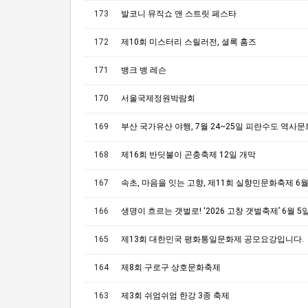
173
발코니 뮤직쇼 앤 스트릿 페스타
172
제10회 미스터리 스릴러전, 셜록 홈즈
171
뱅크 뱅 레슨
170
서울국제정원박람회
169
168
제16회 반딧불이 곤충축제 12일 개막
167
166
165
제13회 대한민국 평화통일문화제 공모요강입니다.
164
제8회 구로구 상호문화축제
163
제3회 쉬엄쉬엄 한강 3종 축제