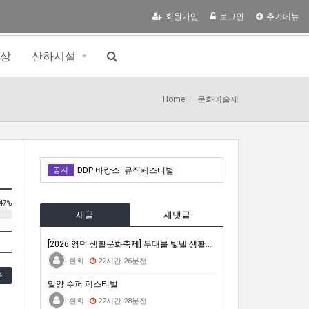
회원가입
로그인
추가메뉴
영상
산하시설
Home
문화예술제
밀양 수퍼 페스티벌
공지
DDP 바캉스: 뮤직페스티벌
거문도백도 은빛바다체험행사
47%
새글
새댓글
자연은 포기하지 않는다 : 극한의 동식물에게 배우는 살아갈 용기
2026 차세대전문예술활동지원 <내일의 예술가> 시민심사단 모집(모집 완료 시까지)
[2026 영덕 생활문화축제] 무대를 빛낼 생활문화 공…
환희
22시간 26분전
밀양 수퍼 페스티벌
록
밀양 수퍼 페스티벌
DDP 바캉스: 뮤직페스티벌
환희
22시간 28분전