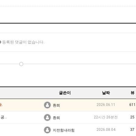
등록된 댓글이 없습니다.
글쓴이
날짜
뷰
.
2026.06.11
611
환희
니다!
22시간 26분전
25
환희
2026.08.04
37
지전힘내라힘