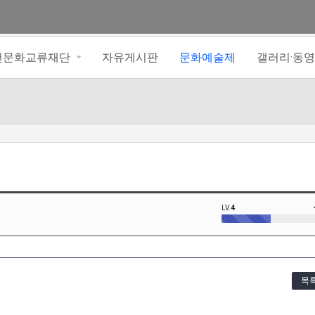
아천문화교류재단
자유게시판
문화예술제
갤러리·동
LV.
4
목