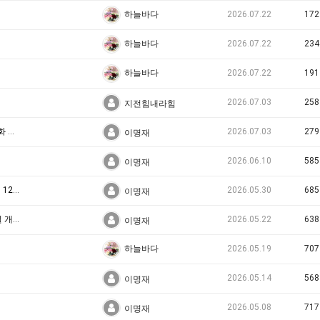
2026.07.22
172
하늘바다
2026.07.22
234
하늘바다
2026.07.22
191
하늘바다
2026.07.03
258
지전힘내라힘
부산 국가유산 야행, 7월 24~25일 피란수도 역사문화 체험
2026.07.03
279
이명재
2026.06.10
585
이명재
속초, 마음을 잇는 고향, 제11회 실향민문화축제 6월 12일 개막
2026.05.30
685
이명재
생명이 흐르는 갯벌로! ‘2026 고창 갯벌축제’ 6월 5일 개막
2026.05.22
638
이명재
2026.05.19
707
하늘바다
2026.05.14
568
이명재
2026.05.08
717
이명재