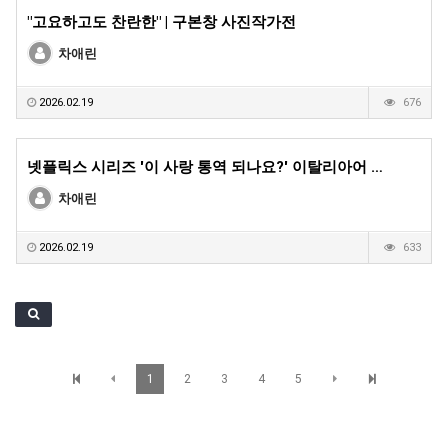
"고요하고도 찬란한" | 구본창 사진작가전
차애린
2026.02.19
676
넷플릭스 시리즈 '이 사랑 통역 되나요?' 이탈리아어 …
차애린
2026.02.19
633
1
2
3
4
5