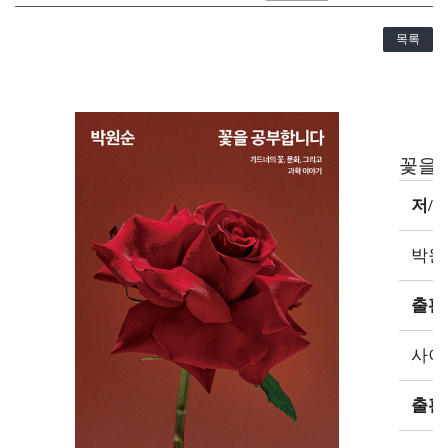
목록
꽃을
저/
박원
출판
사이
출판