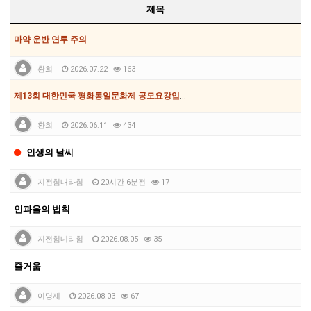
제목
마약 운반 연루 주의
환희
2026.07.22
163
제13회 대한민국 평화통일문화제 공모요강입니다.
환희
2026.06.11
434
인생의 날씨
지전힘내라힘
20시간 6분전
17
인과율의 법칙
지전힘내라힘
2026.08.05
35
즐거움
이명재
2026.08.03
67