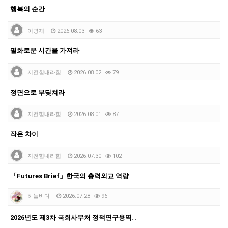
행복의 순간
이명재
2026.08.03
63
펼화로운 시간을 가져라
지전힘내라힘
2026.08.02
79
정면으로 부딪쳐라
지전힘내라힘
2026.08.01
87
작은 차이
지전힘내라힘
2026.07.30
102
「Futures Brief」한국의 총력외교 역량 강화를…
하늘바다
2026.07.28
96
2026년도 제3차 국회사무처 정책연구용역 공모