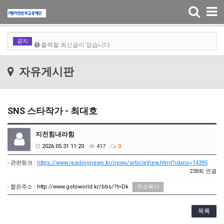
출력할 최신글이 없습니다.
Toggle
navigation
출력할 최신글이 없습니다.
공지
출력할 최신글이 없습니다.
출력할 최신글이 없습니다.
자유게시판
SNS 스타작가 - 최대호
지전힘내라힘
2026.05.31 11:20
417
0
- 관련링크 :
https://www.readingnews.kr/news/articleView.html?idxno=14395
238회 연결
- 짧은주소 :
http://www.gotoworld.kr/bbs/?t=Dk
주소복사
목록