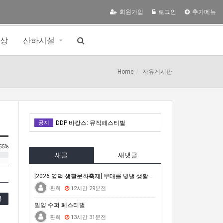
회원가입
로그인
추가메뉴
영상
산하시설
Home
자유게시판
밀양 수퍼 페스티벌
공지
DDP 바캉스: 뮤직페스티벌
거문도백도 은빛바다체험행사
55%
새글
새댓글
자연은 포기하지 않는다 : 극한의 동식물에게 배우는 살아갈 용기
2026 차세대전문예술활동지원 <내일의 예술가> 시민심사단 모집(모집 완료 시까지)
[2026 영덕 생활문화축제] 무대를 빛낼 생활문화 공…
환희
12시간 29분전
밀양 수퍼 페스티벌
록
밀양 수퍼 페스티벌
DDP 바캉스: 뮤직페스티벌
환희
13시간 31분전