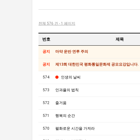
전체 576 건 - 1 페이지
번호
제목
공지
마약 운반 연루 주의
공지
제13회 대한민국 평화통일문화제 공모요강입니다.
574
인생의 날씨
573
인과율의 법칙
572
즐거움
571
행복의 순간
570
펼화로운 시간을 가져라