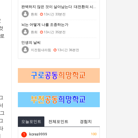
거문도백도 은빛바다체험행사
완벽하지 않은 것이 살아남는다 :대전환의 시대를 건너는…
자연은 포기하지 않는다 : 극한의 동식물에게 배우는 살아갈 용기
환희
13시간 33분전
났
2026 차세대전문예술활동지원 <내일의 예술가> 시민심사단 모집(모집 완료 시까지)
뇌는 어떻게 나를 조종하는가
것
환희
13시간 35분전
으로
인생의 날씨
지전힘내라힘
13시간 36분전
그
서
 그
그
오늘포인트
전체포인트
경험치
타
korea9999
100
1
회