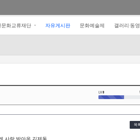
아천문화교류재단
자유게시판
문화예술제
갤러리·동
LV.
8
목
게 사랑 받아온 김제동