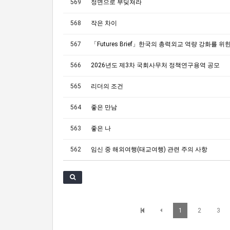
569
정면으로 부딪쳐라
568
작은 차이
567
566
2026년도 제3차 국회사무처 정책연구용역 공모
565
리더의 조건
564
좋은 만남
563
좋은 나
562
임신 중 해외여행(태교여행) 관련 주의 사항
1
2
3