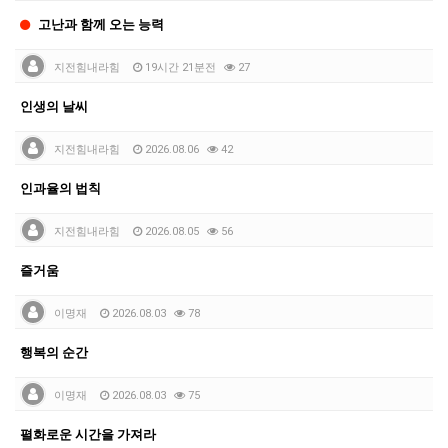
고난과 함께 오는 능력
지전힘내라힘
19시간 21분전
27
인생의 날씨
지전힘내라힘
2026.08.06
42
인과율의 법칙
지전힘내라힘
2026.08.05
56
즐거움
이명재
2026.08.03
78
행복의 순간
이명재
2026.08.03
75
펼화로운 시간을 가져라