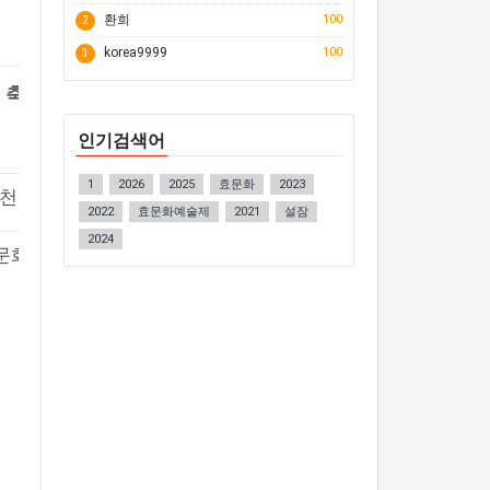
환희
100
2
korea9999
100
3
생태자원
축제성격
인기검색어
관련 누리집
1
2026
2025
효문화
2023
천광역시 자유공원
요금
2022
효문화예술제
2021
설잠
2024
화재단 관리자 032-777-9892