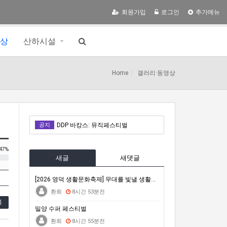
회원가입
로그인
추가메뉴
영상
산하시설
Home
갤러리·동영상
밀양 수퍼 페스티벌
공지
DDP 바캉스: 뮤직페스티벌
거문도백도 은빛바다체험행사
47%
새글
새댓글
자연은 포기하지 않는다 : 극한의 동식물에게 배우는 살아갈 용기
2026 차세대전문예술활동지원 <내일의 예술가> 시민심사단 모집(모집 완료 시까지)
[2026 영덕 생활문화축제] 무대를 빛낼 생활문화 공…
환희
8시간 53분전
밀양 수퍼 페스티벌
록
밀양 수퍼 페스티벌
DDP 바캉스: 뮤직페스티벌
환희
8시간 55분전