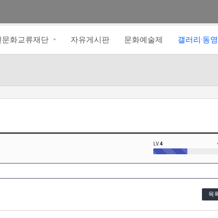
아천문화교류재단
자유게시판
문화예술제
갤러리·동
LV.
4
목