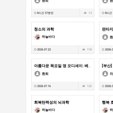
환희
환
8시간 57분전
13
8시간 
청소의 과학
판타지
하늘바다
환
2026.07.22
118
2026.0
아름다운 목요일 영 오디세이: 베토벤, Ⅰ. 이현정 & 손지우 Violin
환희
차
2026.07.16
122
2026.0
회복탄력성의 뇌과학
행복 
하늘바다
하