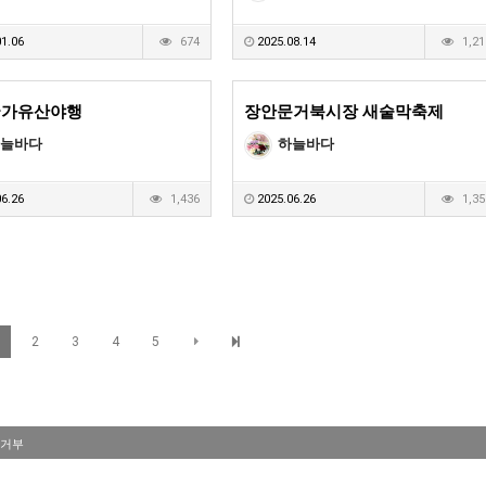
1.06
674
2025.08.14
1,21
국가유산야행
장안문거북시장 새숱막축제
늘바다
하늘바다
6.26
1,436
2025.06.26
1,35
2
3
4
5
거부