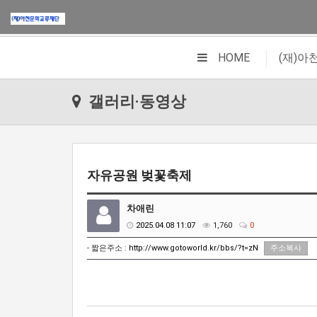
|
HOME
(재)
갤러리·동영상
자유공원 벚꽃축제
차애린
2025.04.08 11:07
1,760
0
- 짧은주소 :
http://www.gotoworld.kr/bbs/?t=zN
주소복사