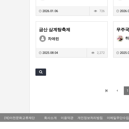
2026.01.06
726
2026.0
금산 삼계탕축제
무주
하
차애린
2025.08.04
2,272
2025.0
1
(재)아천문화교류재단
회사소개
이용약관
개인정보처리방침
이메일무단수집