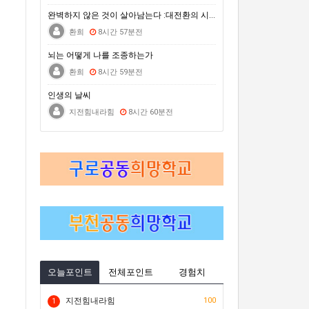
거문도백도 은빛바다체험행사
완벽하지 않은 것이 살아남는다 :대전환의 시대를 건너는…
자연은 포기하지 않는다 : 극한의 동식물에게 배우는 살아갈 용기
환희
8시간 57분전
2026 차세대전문예술활동지원 <내일의 예술가> 시민심사단 모집(모집 완료 시까지)
뇌는 어떻게 나를 조종하는가
환희
8시간 59분전
인생의 날씨
지전힘내라힘
8시간 60분전
오늘포인트
전체포인트
경험치
지전힘내라힘
100
1