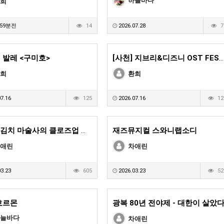
하늘바다
희
59분전
14
2026.07.28
7
 발레 <구미호>
[사천] 지브리&디즈니 OST FESTA
희
환희
7.16
125
2026.07.16
12
[부산] 김치 마술사의 클로즈업 매직쇼
재즈뮤지컬 스와니랩소디
애린
차애린
3.23
605
2026.03.23
52
호르몬
광복 80년 전야제 - 대한이 살았다
늘바다
차애린