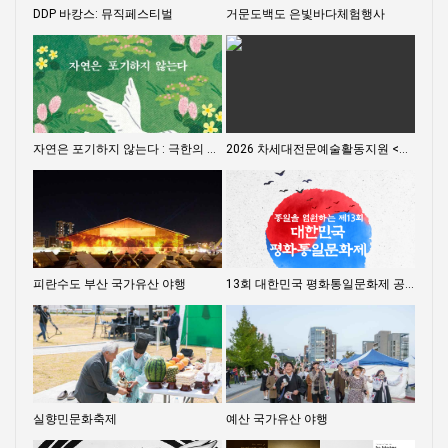
하늘바다
하늘바다
DDP 바캉스: 뮤직페스티벌
거문도백도 은빛바다체험행사
환희
하늘바다
자연은 포기하지 않는다 : 극한의 동식물에게 배우는 살아갈 용기
2026 차세대전문예술활동지원 <내일의 예술가> 시민심사단 모집(모집 완료 시까지)
하늘바다
환희
피란수도 부산 국가유산 야행
13회 대한민국 평화통일문화제 공모요강
환희
환희
실향민문화축제
예산 국가유산 야행