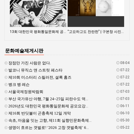
하늘바다
차애린
13회 대한민국 평화통일문화제 공모요강
"고요하고도 찬란한" | 구본창 사진작가전
문화예술제게시판
장점만 가진 사람은 없다.
08-04
발코니 뮤직쇼 앤 스트릿 페스타
07-22
제10회 미스터리 스릴러전, 셜록 홈즈
07-22
뱅크 뱅 레슨
07-22
서울국제정원박람회
07-03
부산 국가유산 야행, 7월 24~25일 피란수도 역사문화 체험
07-03
2026년도 대한민국 평화통일문화제 공모요강입니다.
06-11
제16회 반딧불이 곤충축제 12일 개막
06-10
속초, 마음을 잇는 고향, 제11회 실향민문화축제 6월 12일 개막
05-30
생명이 흐르는 갯벌로! ‘2026 고창 갯벌축제’ 6월 5일 개막
05-22